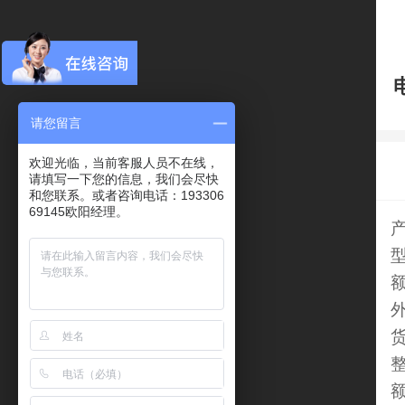
请您留言
欢迎光临，当前客服人员不在线，
请填写一下您的信息，我们会尽快
和您联系。或者咨询电话：193306
69145欧阳经理。
型
外
货
整
额